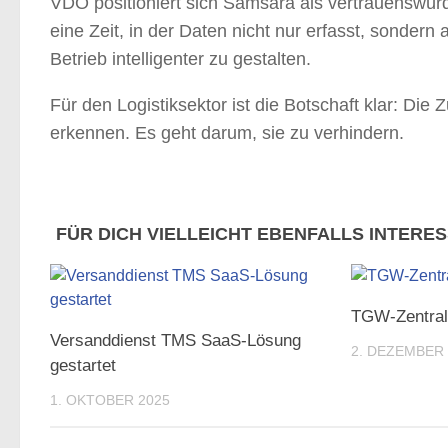
VDO positioniert sich Samsara als vertrauenswürdi
eine Zeit, in der Daten nicht nur erfasst, sonder
Betrieb intelligenter zu gestalten.
Für den Logistiksektor ist die Botschaft klar: Die
erkennen. Es geht darum, sie zu verhindern.
FÜR DICH VIELLEICHT EBENFALLS INTERE
TGW-Zentrale
Versanddienst TMS SaaS-Lösung
2. DEZEMBER 
gestartet
1. OKTOBER 2025