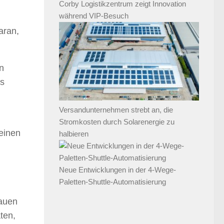
Corby Logistikzentrum zeigt Innovation
während VIP-Besuch
aran,
n
as
Versandunternehmen strebt an, die
Stromkosten durch Solarenergie zu
 einen
halbieren
Neue Entwicklungen in der 4-Wege-
Paletten-Shuttle-Automatisierung
rauen
ten,