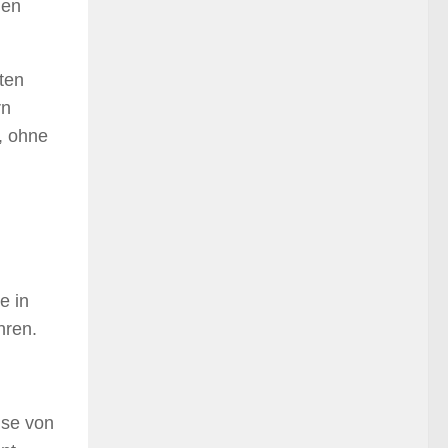
len
ten
rn
, ohne
e in
hren.
ise von