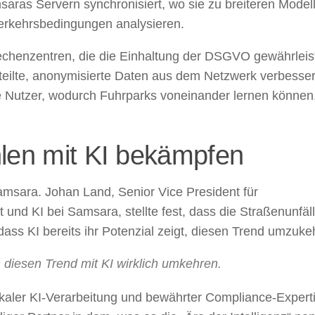
saras Servern synchronisiert, wo sie zu breiteren Model
Verkehrsbedingungen analysieren.
chenzentren, die die Einhaltung der DSGVO gewährleis
teilte, anonymisierte Daten aus dem Netzwerk verbesse
le Nutzer, wodurch Fuhrparks voneinander lernen können
hlen mit KI bekämpfen
Samsara. Johan Land, Senior Vice President für
und KI bei Samsara, stellte fest, dass die Straßenunfäll
ss KI bereits ihr Potenzial zeigt, diesen Trend umzuke
diesen Trend mit KI wirklich umkehren.
okaler KI-Verarbeitung und bewährter Compliance-Expert