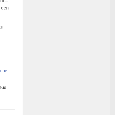
nt –
d den
zu
neue