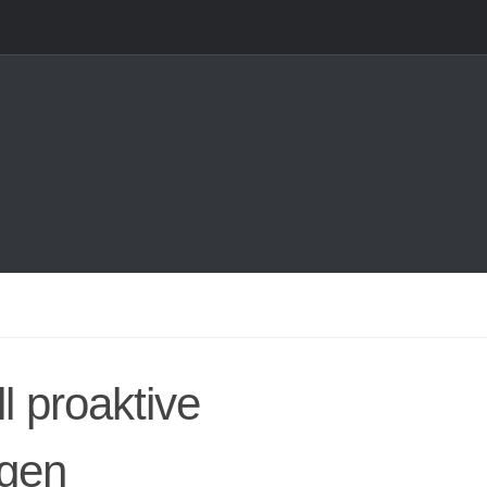
l proaktive
ngen