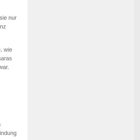
sie nur
anz
, wie
saras
war.
:
n
bindung