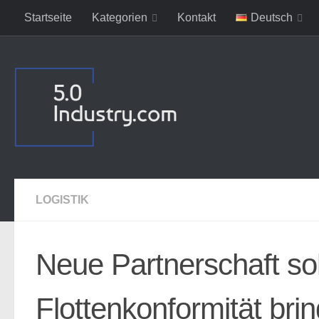
Startseite
Kategorien
Kontakt
Deutsch
Zum Inhalt springen
LOGISTIK
Neue Partnerschaft sol
Flottenkonformität bri