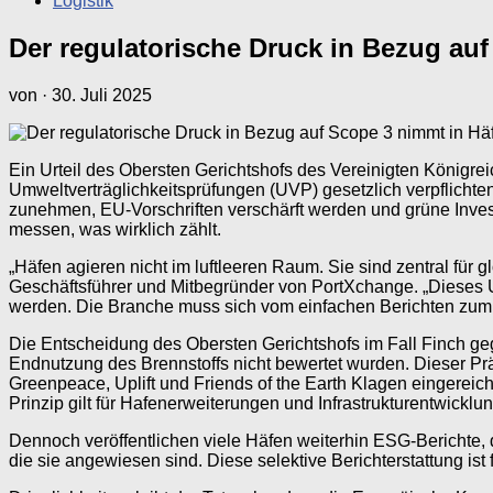
Logistik
Der regulatorische Druck in Bezug au
von
·
30. Juli 2025
Ein Urteil des Obersten Gerichtshofs des Vereinigten Königreic
Umweltverträglichkeitsprüfungen (UVP) gesetzlich verpflichte
zunehmen, EU-Vorschriften verschärft werden und grüne Invest
messen, was wirklich zählt.
„Häfen agieren nicht im luftleeren Raum. Sie sind zentral für 
Geschäftsführer und Mitbegründer von PortXchange. „Dieses Urt
werden. Die Branche muss sich vom einfachen Berichten zu
Die Entscheidung des Obersten Gerichtshofs im Fall Finch geg
Endnutzung des Brennstoffs nicht bewertet wurden. Dieser Pr
Greenpeace, Uplift und Friends of the Earth Klagen eingereic
Prinzip gilt für Hafenerweiterungen und Infrastrukturentwickl
Dennoch veröffentlichen viele Häfen weiterhin ESG-Berichte, d
die sie angewiesen sind. Diese selektive Berichterstattung ist