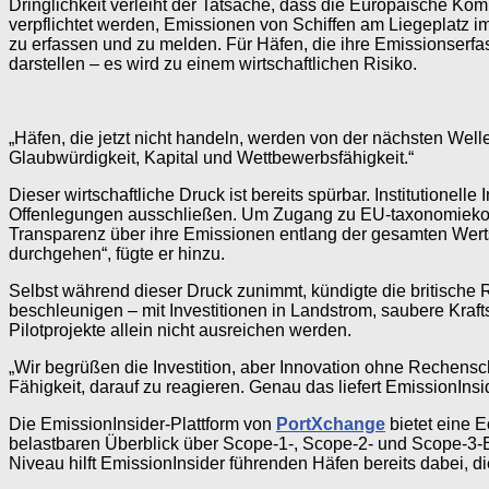
Dringlichkeit verleiht der Tatsache, dass die Europäische Kom
verpflichtet werden, Emissionen von Schiffen am Liegeplatz
zu erfassen und zu melden. Für Häfen, die ihre Emissionserfass
darstellen – es wird zu einem wirtschaftlichen Risiko.
„Häfen, die jetzt nicht handeln, werden von der nächsten Wel
Glaubwürdigkeit, Kapital und Wettbewerbsfähigkeit.“
Dieser wirtschaftliche Druck ist bereits spürbar. Institutione
Offenlegungen ausschließen. Um Zugang zu EU-taxonomiekonfo
Transparenz über ihre Emissionen entlang der gesamten Werts
durchgehen“, fügte er hinzu.
Selbst während dieser Druck zunimmt, kündigte die britische 
beschleunigen – mit Investitionen in Landstrom, saubere Krafts
Pilotprojekte allein nicht ausreichen werden.
„Wir begrüßen die Investition, aber Innovation ohne Rechensch
Fähigkeit, darauf zu reagieren. Genau das liefert EmissionInsid
Die EmissionInsider-Plattform von
PortXchange
bietet eine E
belastbaren Überblick über Scope-1-, Scope-2- und Scope-3-E
Niveau hilft EmissionInsider führenden Häfen bereits dabei, 