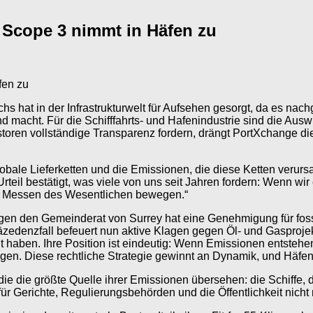
f Scope 3 nimmt in Häfen zu
hs hat in der Infrastrukturwelt für Aufsehen gesorgt, da es nac
nd macht. Für die Schifffahrts- und Hafenindustrie sind die A
oren vollständige Transparenz fordern, drängt PortXchange die
globale Lieferketten und die Emissionen, die diese Ketten verurs
eil bestätigt, was viele von uns seit Jahren fordern: Wenn wir 
m Messen des Wesentlichen bewegen.“
en den Gemeinderat von Surrey hat eine Genehmigung für fossile
äzedenzfall befeuert nun aktive Klagen gegen Öl- und Gasproj
ht haben. Ihre Position ist eindeutig: Wenn Emissionen entste
ungen. Diese rechtliche Strategie gewinnt an Dynamik, und Häfen
ie die größte Quelle ihrer Emissionen übersehen: die Schiffe, d
 für Gerichte, Regulierungsbehörden und die Öffentlichkeit nich