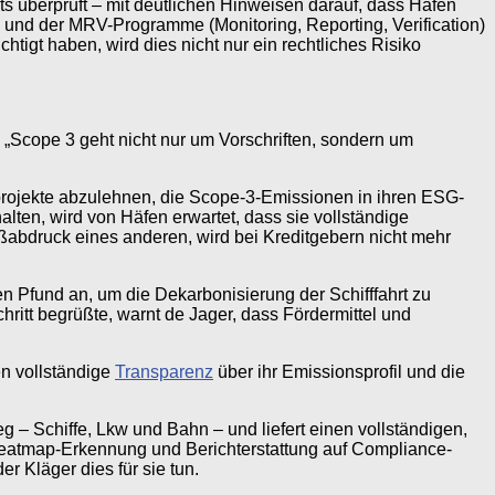
ets überprüft – mit deutlichen Hinweisen darauf, dass Häfen
und der MRV-Programme (Monitoring, Reporting, Verification)
htigt haben, wird dies nicht nur ein rechtliches Risiko
 „Scope 3 geht nicht nur um Vorschriften, sondern um
turprojekte abzulehnen, die Scope-3-Emissionen in ihren ESG-
en, wird von Häfen erwartet, dass sie vollständige
ßabdruck eines anderen, wird bei Kreditgebern nicht mehr
n Pfund an, um die Dekarbonisierung der Schifffahrt zu
hritt begrüßte, warnt de Jager, dass Fördermittel und
en vollständige
Transparenz
über ihr Emissionsprofil und die
 – Schiffe, Lkw und Bahn – und liefert einen vollständigen,
 Heatmap-Erkennung und Berichterstattung auf Compliance-
 Kläger dies für sie tun.