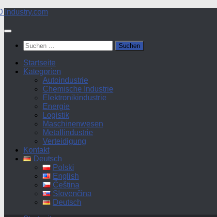
Zum
Inhalt
springen
Suchen
nach:
Startseite
Kategorien
Autoindustrie
Chemische Industrie
Elektronikindustrie
Energie
Logistik
Maschinenwesen
Metallindustrie
Verteidigung
Kontakt
Deutsch
Polski
English
Čeština
Slovenčina
Deutsch