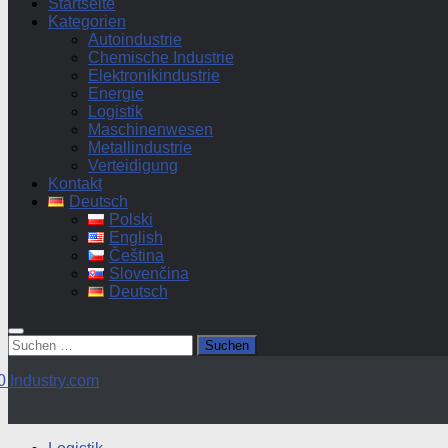
Startseite
Kategorien
Autoindustrie
Chemische Industrie
Elektronikindustrie
Energie
Logistik
Maschinenwesen
Metallindustrie
Verteidigung
Kontakt
Deutsch
Polski
English
Čeština
Slovenčina
Deutsch
Suchen
nach: