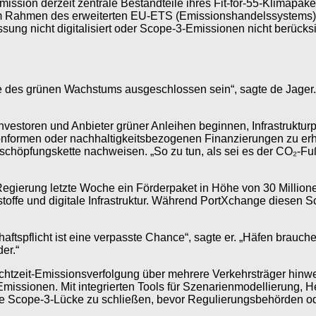
mission derzeit zentrale Bestandteile ihres Fit-for-55-Klimapak
 im Rahmen des erweiterten EU-ETS (Emissionshandelssystems) 
ung nicht digitalisiert oder Scope-3-Emissionen nicht berücksic
le des grünen Wachstums ausgeschlossen sein“, sagte de Jager.
lle Investoren und Anbieter grüner Anleihen beginnen, Infrastruk
rmen oder nachhaltigkeitsbezogenen Finanzierungen zu erhalt
chöpfungskette nachweisen. „So zu tun, als sei es der CO₂-Fu
Regierung letzte Woche ein Förderpaket in Höhe von 30 Millione
toffe und digitale Infrastruktur. Während PortXchange diesen Sc
aftspflicht ist eine verpasste Chance“, sagte er. „Häfen brauch
er.“
chtzeit-Emissionsverfolgung über mehrere Verkehrsträger hinweg
missionen. Mit integrierten Tools für Szenarienmodellierung,
die Scope-3-Lücke zu schließen, bevor Regulierungsbehörden oder