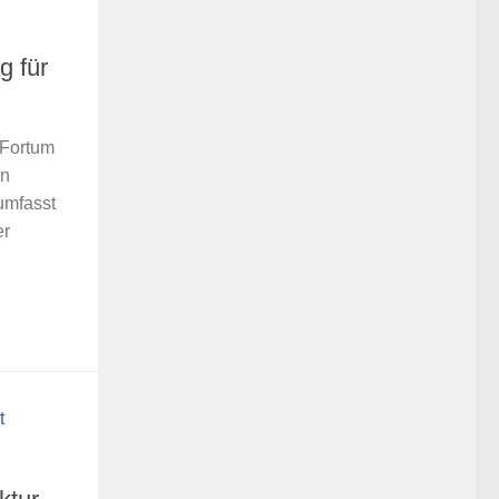
g für
 Fortum
en
umfasst
er