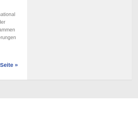
national
der
usammen
erungen
Seite »