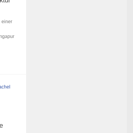
ktur
 einer
ingapur
e