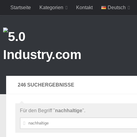
Startseite
Kategorien
Kontakt
Deutsch
Zum Inhalt springen
246 SUCHERGEBNISSE
Für den Begriff "
nachhaltige
".
Suchen
nach: