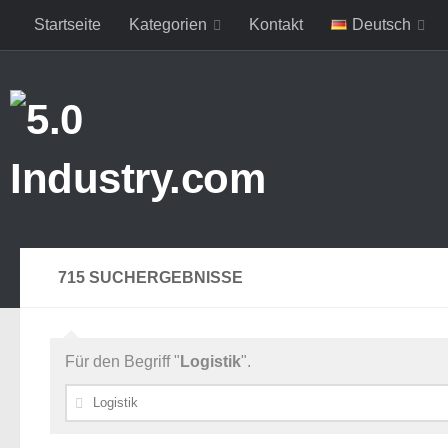
Startseite
Kategorien
Kontakt
Deutsch
Zum Inhalt springen
715 SUCHERGEBNISSE
Für den Begriff "
Logistik
".
Suchen
nach: