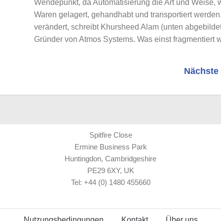
Wendepunkt, da Automatisierung die Art und Weise, 
Waren gelagert, gehandhabt und transportiert werden,
verändert, schreibt Khursheed Alam (unten abgebildet
Gründer von Atmos Systems. Was einst fragmentiert wa
Nächste 
Spitfire Close
Ermine Business Park
Huntingdon, Cambridgeshire
PE29 6XY, UK
Tel: +44 (0) 1480 455660
Nutzungsbedingungen
Kontakt
Über uns